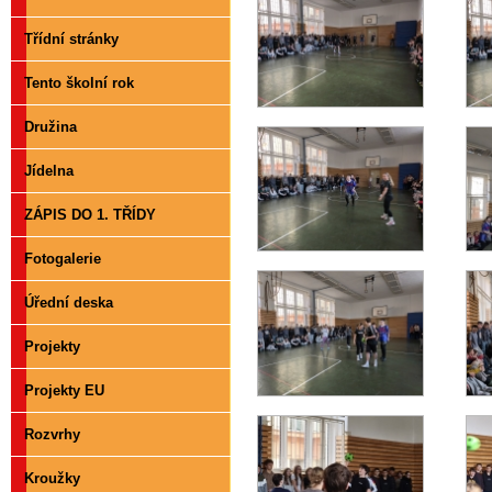
Třídní stránky
Tento školní rok
Družina
Jídelna
ZÁPIS DO 1. TŘÍDY
Fotogalerie
Úřední deska
Projekty
Projekty EU
Rozvrhy
Kroužky