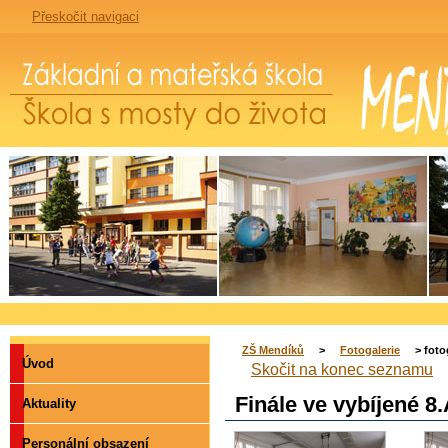
Přeskočit navigaci
Základní a mateřská škola Mendíků - škola s mosty do života
ZŠ Mendíků
>
Fotogalerie
> foto
Úvod
Skočit na konec seznamu
Finále ve vybíjené 8.
Aktuality
Personální obsazení