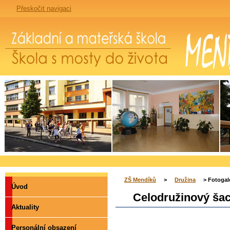
Přeskočit navigaci
Základní a mateřská škola Mendíků - škola s mosty do života
ZŠ Mendíků
>
Družina
> Fotogal
Úvod
Celodružinový šach
Aktuality
Personální obsazení