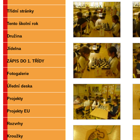
Třídní stránky
Tento školní rok
Družina
Jídelna
ZÁPIS DO 1. TŘÍDY
Fotogalerie
Úřední deska
Projekty
Projekty EU
Rozvrhy
Kroužky