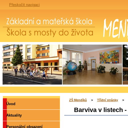
Přeskočit navigaci
Základní a mateřská škola Mendíků - škola s mosty do života
ZŠ Mendíků
>
Třídní stránky
>
Úvod
Barviva v listech -
Aktuality
Personální obsazení