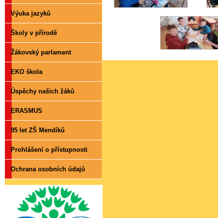
Výuka jazyků
Školy v přírodě
Žákovský parlament
EKO škola
Úspěchy našich žáků
ERASMUS
95 let ZŠ Mendíků
Prohlášení o přístupnosti
Ochrana osobních údajů