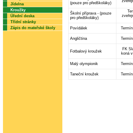
zveře
(pouze pro předškoláky)
Jídelna
Kroužky
Ter
Školní příprava - (pouze
zveře
Úřední deska
pro předškoláky)
Třídní stránky
Zápis do mateřské školy
Povídálek
Termín
Angličtina
Termín
FK Sla
Fotbalový kroužek
koná v
Malý olympionik
Termín
Taneční kroužek
Termín