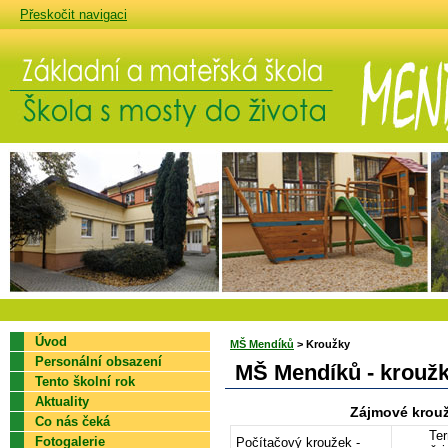
Přeskočit navigaci
Mateřská škola Mendíků - škola s mosty do života
Úvod
MŠ Mendíků
> Kroužky
Personální obsazení
MŠ Mendíků - krouž
Tento školní rok
Aktuality
Zájmové krouž
Co nás čeká
Ter
Fotogalerie
Počítačový kroužek -